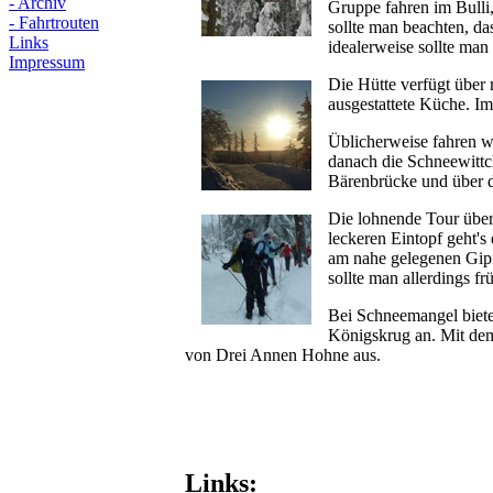
- Archiv
Gruppe fahren im Bulli
- Fahrtrouten
sollte man beachten, d
Links
idealerweise sollte man
Impressum
Die Hütte verfügt über
ausgestattete Küche. Im
Üblicherweise fahren w
danach die Schneewittc
Bärenbrücke und über d
Die lohnende Tour übe
leckeren Eintopf geht's
am nahe gelegenen Gipf
sollte man allerdings f
Bei Schneemangel biet
Königskrug an. Mit dem
von Drei Annen Hohne aus.
Links: