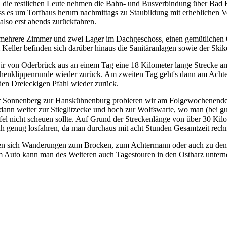
, die restlichen Leute nehmen die Bahn- und Busverbindung über Bad 
ass es um Torfhaus herum nachmittags zu Staubildung mit erhebliche
 also erst abends zurückfahren.
 mehrere Zimmer und zwei Lager im Dachgeschoss, einen gemütlichen
 Keller befinden sich darüber hinaus die Sanitäranlagen sowie der Skike
ir von Oderbrück aus an einem Tag eine 18 Kilometer lange Strecke a
henklippenrunde wieder zurück. Am zweiten Tag geht's dann am Acht
en Dreieckigen Pfahl wieder zurück.
r Sonnenberg zur Hanskühnenburg probieren wir am Folgewochenende 
 dann weiter zur Stieglitzecke und hoch zur Wolfswarte, wo man (bei 
el nicht scheuen sollte. Auf Grund der Streckenlänge von über 30 Ki
rüh genug losfahren, da man durchaus mit acht Stunden Gesamtzeit rec
en sich Wanderungen zum Brocken, zum Achtermann oder auch zu den
 Auto kann man des Weiteren auch Tagestouren in den Ostharz untern