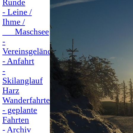
Runde
- Leine /
Ihme /
Maschsee
-
Vereinsgelände
- Anfahrt
-
Skilanglauf
Harz
Wanderfahrten
- geplante
Fahrten
- Archiv