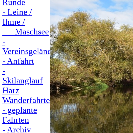
Runde
- Leine /
Ihme /
Maschsee
-
Vereinsgelände
- Anfahrt
-
Skilanglauf
Harz
Wanderfahrten
- geplante
Fahrten
- Archiv