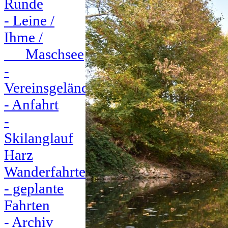
Runde
- Leine /
Ihme /
Maschsee
-
Vereinsgelände
- Anfahrt
-
Skilanglauf
Harz
Wanderfahrten
- geplante
Fahrten
- Archiv