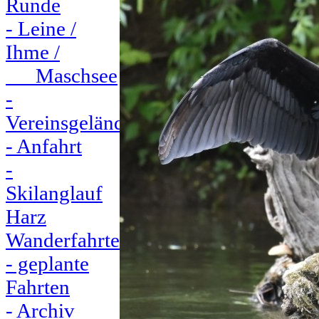
Runde
- Leine /
Ihme /
Maschsee
-
Vereinsgelände
- Anfahrt
-
Skilanglauf
Harz
Wanderfahrten
- geplante
Fahrten
- Archiv