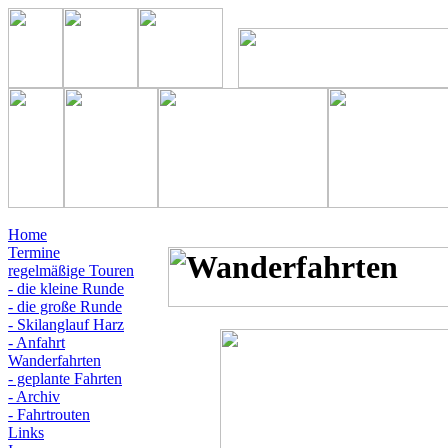
Home
Termine
regelmäßige Touren
- die kleine Runde
- die große Runde
- Skilanglauf Harz
- Anfahrt
Wanderfahrten
- geplante Fahrten
- Archiv
- Fahrtrouten
Links