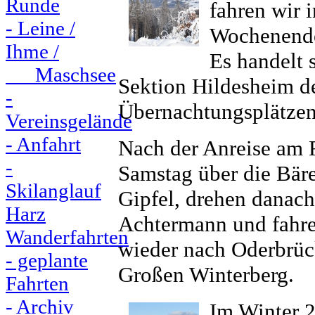
Runde
fahren wir 
- Leine /
Wochenende
Ihme /
Es handelt 
Maschsee
Sektion Hildesheim de
-
Übernachtungsplätzen
Vereinsgelände
- Anfahrt
Nach der Anreise am F
-
Samstag über die Bä
Skilanglauf
Gipfel, drehen danac
Harz
Achtermann und fahre
Wanderfahrten
wieder nach Oderbrüc
- geplante
Großen Winterberg.
Fahrten
- Archiv
Im Winter 2