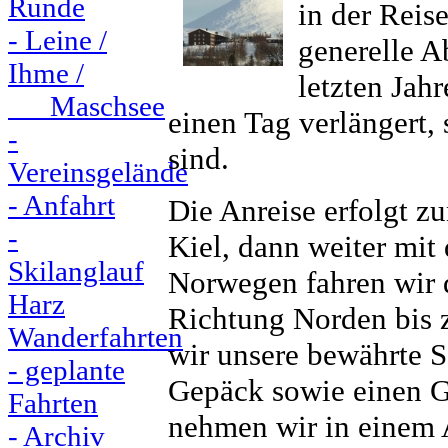
Runde
in der Rei
- Leine /
generelle A
Ihme /
letzten Jah
Maschsee
einen Tag verlängert, 
-
sind.
Vereinsgelände
- Anfahrt
Die Anreise erfolgt z
-
Kiel, dann weiter mit 
Skilanglauf
Norwegen fahren wir 
Harz
Richtung Norden bis 
Wanderfahrten
wir unsere bewährte S
- geplante
Gepäck sowie einen Gr
Fahrten
nehmen wir in einem 
- Archiv