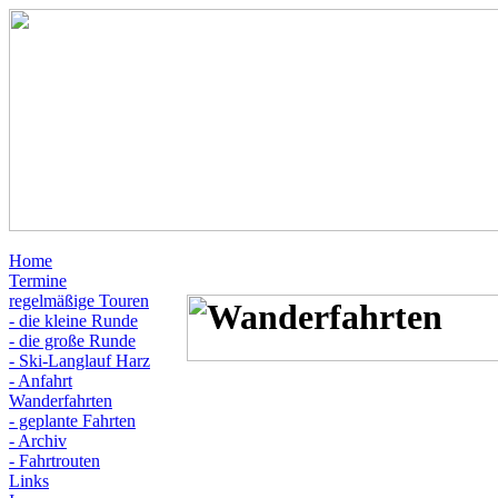
Home
Termine
regelmäßige Touren
- die kleine Runde
- die große Runde
- Ski-Langlauf Harz
- Anfahrt
Wanderfahrten
- geplante Fahrten
- Archiv
- Fahrtrouten
Links