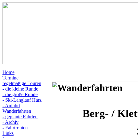
Home
Termine
regelmäßige Touren
- die kleine Runde
- die große Runde
- Ski-Langlauf Harz
- Anfahrt
Berg- / Kle
Wanderfahrten
- geplante Fahrten
- Archiv
- Fahrtrouten
Links