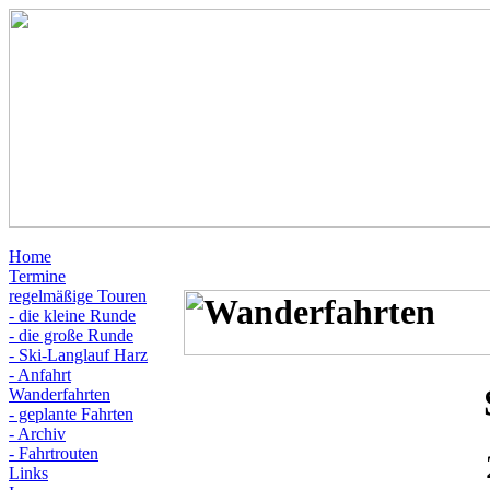
Home
Termine
regelmäßige Touren
- die kleine Runde
- die große Runde
- Ski-Langlauf Harz
- Anfahrt
Wanderfahrten
- geplante Fahrten
- Archiv
- Fahrtrouten
Links